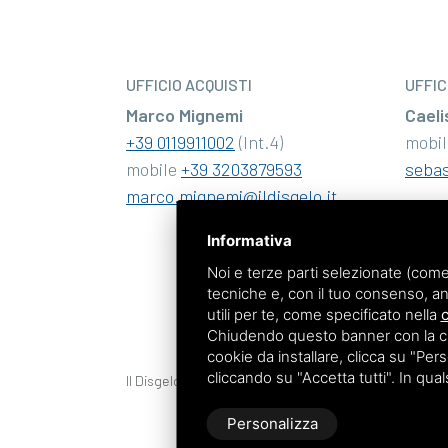
UFFICIO ACQUISTI
UFFIC
Marco Mignemi
Caeli
+39 0119911002
(Int.4)
mobi
mobile
+39 3203879593
sebas
marco.mignemi@ildisgelo.it
Informativa
Noi e terze parti selezionate (come
tecniche e, con il tuo consenso, an
utili per te, come specificato nella
c
Chiudendo questo banner con la croc
cookie da installare, clicca su "Perso
cliccando su "Accetta tutti". In qua
Il Disgelo Srl - P.IVA/C.F. 01120690076
Personalizza