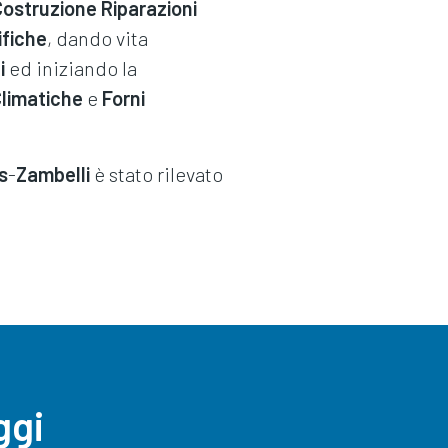
Costruzione Riparazioni
ifiche
, dando vita
i
ed iniziando la
limatiche
e
Forni
s
-
Zambelli
è stato rilevato
ggi