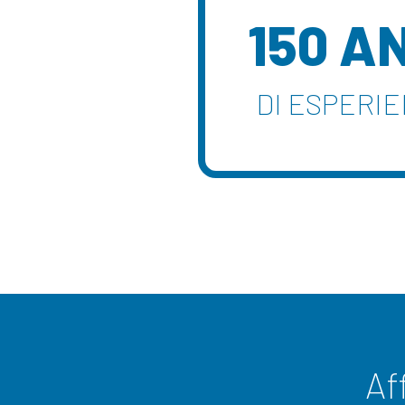
150 A
DI ESPERI
Af