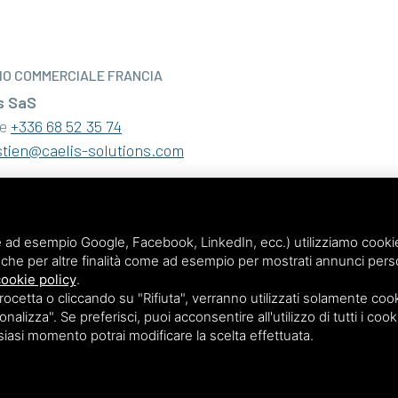
IO COMMERCIALE FRANCIA
s SaS
le
+336 68 52 35 74
tien@caelis-solutions.com
 ad esempio Google, Facebook, LinkedIn, ecc.) utilizziamo cookie o
che per altre finalità come ad esempio per mostrati annunci perso
ookie policy
.
etta o cliccando su "Rifiuta", verranno utilizzati solamente cooki
nalizza". Se preferisci, puoi acconsentire all'utilizzo di tutti i cook
lsiasi momento potrai modificare la scelta effettuata.
Questo sito è protetto da Goog