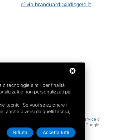
silvia.branduardi@ildisgelo.it
 tecnologie simili per finalità
nalizzati e non personalizzati più
e tecnici. Se vuoi selezionare i
ie, anche diversi da quelli tecnici,
le reCAPTCHA v3,
Privacy Policy
e
Terms of Service
di
Google.
Rifiuta
Accetta tutti