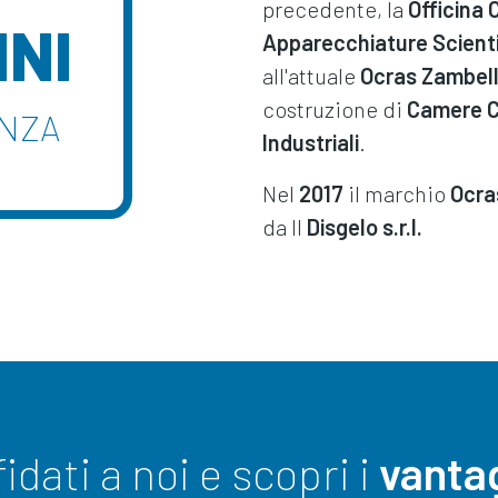
precedente, la
Officina 
NNI
Apparecchiature Scient
all'attuale
Ocras Zambell
costruzione di
Camere C
ENZA
Industriali
.
Nel
2017
il marchio
Ocra
da Il
Disgelo s.r.l.
fidati a noi e scopri i
vanta