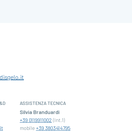
disgelo.it
R&D
ASSISTENZA TECNICA
Silvia Branduardi
+39 0119911002
(Int.1)
it
mobile
+39 3803414795