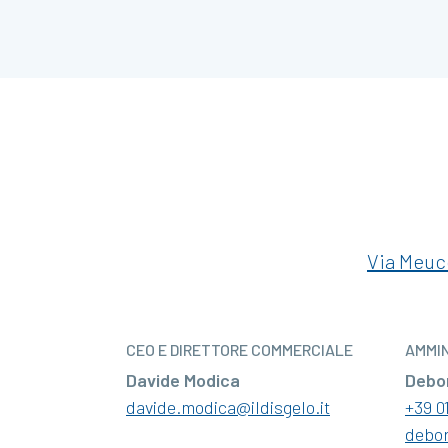
Via Meucc
CEO E DIRETTORE COMMERCIALE
AMMI
Davide Modica
Debor
davide.modica@ildisgelo.it
+39 0
debor